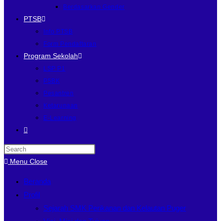
Berdasarkan Gender
PTSB
Info PTSB
Form Pendaftaran
Program Sekolah
LSP P1
P5BK
Pesantren
Ketarunaan
E-Learning
Menu
Close
Beranda
Profil
Sejarah SMK Perikanan dan Kelautan Puger