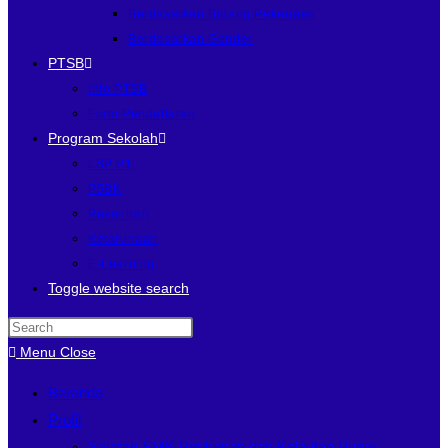
Berdasarkan Bidang Pekerjaan
Berdasarkan Gender
PTSB
Info PTSB
Form Pendaftaran
Program Sekolah
LSP P1
P5BK
Pesantren
Ketarunaan
E-Learning
Toggle website search
Menu
Close
Beranda
Profil
Sejarah SMK Perikanan dan Kelautan Puger