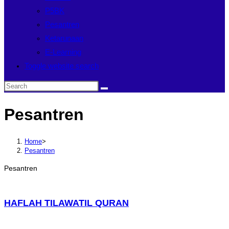
P5BK
Pesantren
Ketarunaan
E-Learning
Toggle website search
Pesantren
Home
>
Pesantren
Pesantren
HAFLAH TILAWATIL QURAN