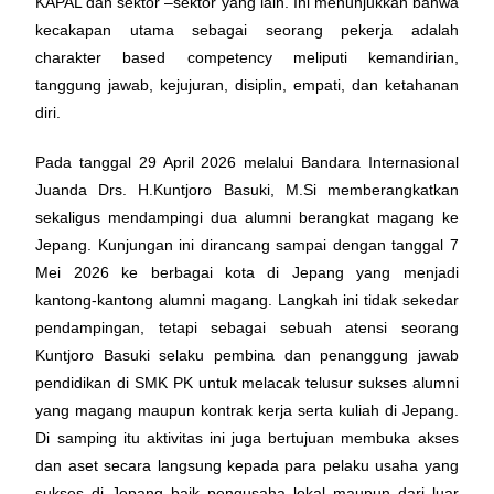
KAPAL dan sektor –sektor yang lain. Ini menunjukkan bahwa
kecakapan utama sebagai seorang pekerja adalah
charakter based competency meliputi kemandirian,
tanggung jawab, kejujuran, disiplin, empati, dan ketahanan
diri.
Pada tanggal 29 April 2026 melalui Bandara Internasional
Juanda Drs. H.Kuntjoro Basuki, M.Si memberangkatkan
sekaligus mendampingi dua alumni berangkat magang ke
Jepang. Kunjungan ini dirancang sampai dengan tanggal 7
Mei 2026 ke berbagai kota di Jepang yang menjadi
kantong-kantong alumni magang. Langkah ini tidak sekedar
pendampingan, tetapi sebagai sebuah atensi seorang
Kuntjoro Basuki selaku pembina dan penanggung jawab
pendidikan di SMK PK untuk melacak telusur sukses alumni
yang magang maupun kontrak kerja serta kuliah di Jepang.
Di samping itu aktivitas ini juga bertujuan membuka akses
dan aset secara langsung kepada para pelaku usaha yang
sukses di Jepang baik pengusaha lokal maupun dari luar