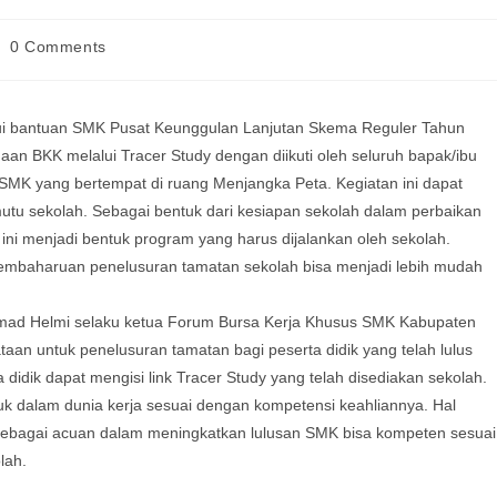
0 Comments
ui bantuan SMK Pusat Keunggulan Lanjutan Skema Reguler Tahun
 BKK melalui Tracer Study dengan diikuti oleh seluruh bapak/ibu
MK yang bertempat di ruang Menjangka Peta. Kegiatan ini dapat
u sekolah. Sebagai bentuk dari kesiapan sekolah dalam perbaikan
ini menjadi bentuk program yang harus dijalankan oleh sekolah.
embaharuan penelusuran tamatan sekolah bisa menjadi lebih mudah
hmad Helmi selaku ketua Forum Bursa Kerja Khusus SMK Kabupaten
 untuk penelusuran tamatan bagi peserta didik yang telah lulus
idik dapat mengisi link Tracer Study yang telah disediakan sekolah.
 dalam dunia kerja sesuai dengan kompetensi keahliannya. Hal
sebagai acuan dalam meningkatkan lulusan SMK bisa kompeten sesuai
lah.