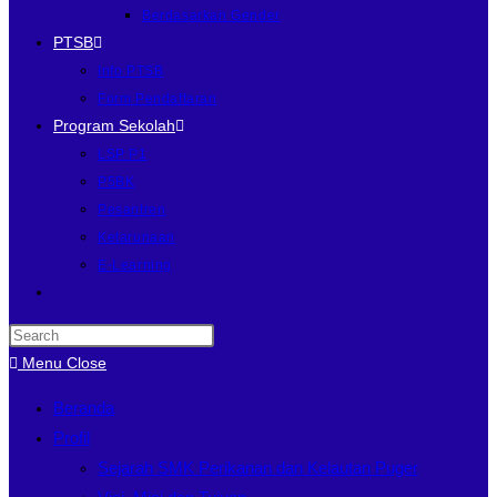
Berdasarkan Gender
PTSB
Info PTSB
Form Pendaftaran
Program Sekolah
LSP P1
P5BK
Pesantren
Ketarunaan
E-Learning
Menu
Close
Beranda
Profil
Sejarah SMK Perikanan dan Kelautan Puger