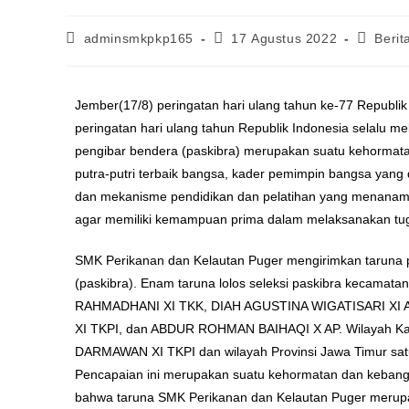
adminsmkpkp165
17 Agustus 2022
Berit
Jember(17/8) peringatan hari ulang tahun ke-77 Republi
peringatan hari ulang tahun Republik Indonesia selalu 
pengibar bendera (paskibra) merupakan suatu kehormat
putra-putri terbaik bangsa, kader pemimpin bangsa yang d
dan mekanisme pendidikan dan pelatihan yang menanamkan
agar memiliki kemampuan prima dalam melaksanakan tug
SMK Perikanan dan Kelautan Puger mengirimkan taruna pi
(paskibra). Enam taruna lolos seleksi paskibra kecam
RAHMADHANI XI TKK, DIAH AGUSTINA WIGATISARI X
XI TKPI, dan ABDUR ROHMAN BAIHAQI X AP. Wilayah Kabu
DARMAWAN XI TKPI dan wilayah Provinsi Jawa Timur satu 
Pencapaian ini merupakan suatu kehormatan dan keban
bahwa taruna SMK Perikanan dan Kelautan Puger merupak