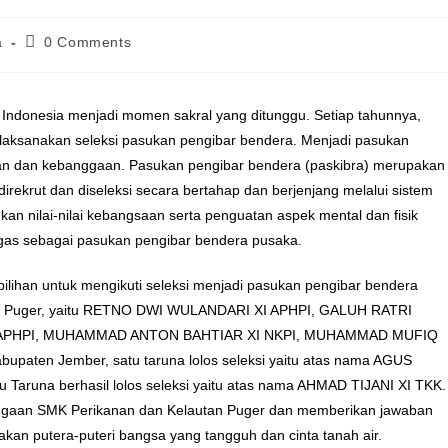
a
0 Comments
k Indonesia menjadi momen sakral yang ditunggu. Setiap tahunnya,
melaksanakan seleksi pasukan pengibar bendera. Menjadi pasukan
an dan kebanggaan. Pasukan pengibar bendera (paskibra) merupakan
irekrut dan diseleksi secara bertahap dan berjenjang melalui sistem
 nilai-nilai kebangsaan serta penguatan aspek mental dan fisik
as sebagai pasukan pengibar bendera pusaka.
lihan untuk mengikuti seleksi menjadi pasukan pengibar bendera
atan Puger, yaitu RETNO DWI WULANDARI XI APHPI, GALUH RATRI
I APHPI, MUHAMMAD ANTON BAHTIAR XI NKPI, MUHAMMAD MUFIQ
paten Jember, satu taruna lolos seleksi yaitu atas nama AGUS
Taruna berhasil lolos seleksi yaitu atas nama AHMAD TIJANI XI TKK.
ggaan SMK Perikanan dan Kelautan Puger dan memberikan jawaban
an putera-puteri bangsa yang tangguh dan cinta tanah air.